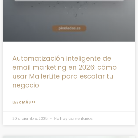
Automatización inteligente de
email marketing en 2026: cómo
usar MailerLite para escalar tu
negocio
LEER MÁS >>
20 diciembre, 2025
No hay comentarios