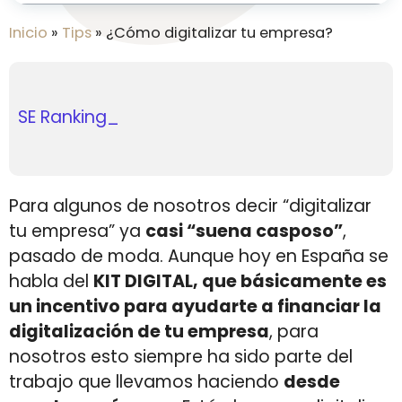
Inicio
»
Tips
»
¿Cómo digitalizar tu empresa?
Automatización inteligente de
SE Ranking y la Inteligencia
email marketing en 2026: cómo
Artificial:
usar MailerLite para escalar tu
negocio
Para algunos de nosotros decir “digitalizar
tu empresa” ya
casi “suena casposo”
,
pasado de moda. Aunque hoy en España se
habla del
KIT DIGITAL, que básicamente es
un incentivo para ayudarte a financiar la
digitalización de tu empresa
, para
nosotros esto siempre ha sido parte del
trabajo que llevamos haciendo
desde