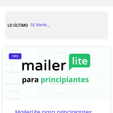
Automatización inteligente
de email marketing en
SE Ranking y la Intel
LO ÚLTIMO
2026: cómo usar MailerLite
para escalar tu negocio
TIPS
MailerLite para principiantes: