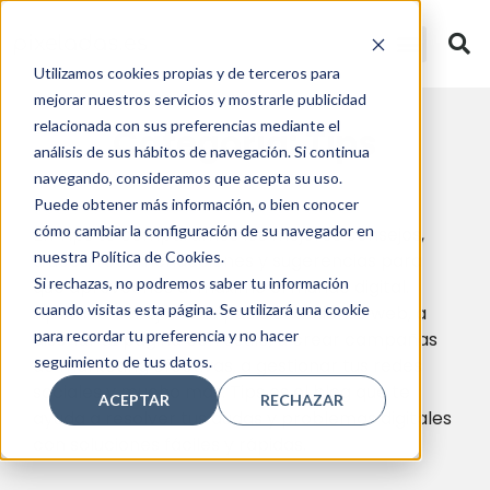
Utilizamos cookies propias y de terceros para
mejorar nuestros servicios y mostrarle publicidad
relacionada con sus preferencias mediante el
Categoría: Tips
análisis de sus hábitos de navegación. Si continua
navegando, consideramos que acepta su uso.
Puede obtener más información, o bien conocer
cómo cambiar la configuración de su navegador en
En Tips te compartimos los mejores consejos,
nuestra Política de Cookies.
trucos, recomendaciones y sugerencias para
Si rechazas, no podremos saber tu información
que aproveches al máximo el mundo digital.
cuando visitas esta página. Se utilizará una cookie
Aprende a mejorar tu posicionamiento web, a
para recordar tu preferencia y no hacer
diseñar tu página con estilo, a crear campañas
seguimiento de tus datos.
de marketing efectivas, a gestionar tus redes
sociales y mucho más. Tips es el blog que te
ACEPTAR
RECHAZAR
ayuda a resolver tus dudas y problemas digitales
con soluciones fáciles y rápidas.