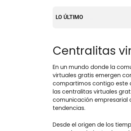
Automatización 
SE Ranking y la I
LO ÚLTIMO
para escalar tu
Centralitas vi
En un mundo donde la comuni
virtuales gratis emergen co
compartimos contigo este ar
las centralitas virtuales gra
comunicación empresarial 
tendencias.
Desde el origen de los tiem