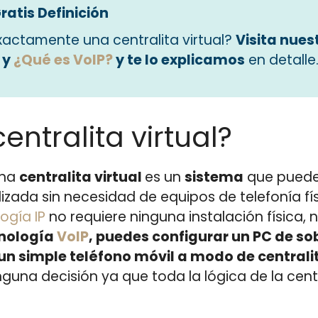
ratis Definición
xactamente una centralita virtual?
Visita nues
y
¿Qué es VoIP?
y te lo explicamos
en detalle
entralita virtual?
una
centralita virtual
es un
sistema
que puede 
izada sin necesidad de equipos de telefonía fí
ogía IP
no requiere ninguna instalación física, ni
cnología
VoIP
, puedes configurar un PC de so
 un simple teléfono móvil a modo de centrali
nguna decisión ya que toda la lógica de la ce