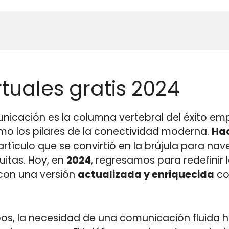
inteligente de email marketing en 2026: cómo u
nteligen
 negocio
rtuales gratis 2024
cación es la columna vertebral del éxito empre
mo los pilares de la conectividad moderna.
Ha
tículo que se convirtió en la brújula para na
tuitas. Hoy, en
2024
, regresamos para redefinir
con una versión
actualizada y enriquecida
co
pos, la necesidad de una comunicación fluida ha