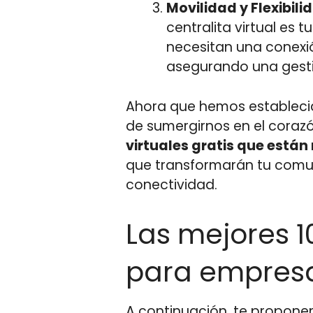
Movilidad y Flexibili
centralita virtual es 
necesitan una conexió
asegurando una gestió
Ahora que hemos establecido
de sumergirnos en el corazó
virtuales gratis que está
que transformarán tu comunic
conectividad.
Las mejores 10
para empresa
A continuación, te propone