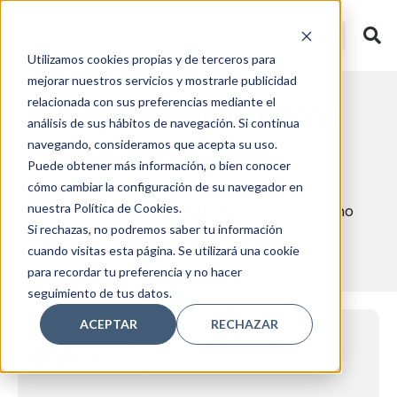
Utilizamos cookies propias y de terceros para
mejorar nuestros servicios y mostrarle publicidad
relacionada con sus preferencias mediante el
Etiqueta: WordPress
análisis de sus hábitos de navegación. Si continua
navegando, consideramos que acepta su uso.
Puede obtener más información, o bien conocer
cómo cambiar la configuración de su navegador en
Crea tu primer sitio web gratuito o blog
nuestra Política de Cookies.
fácilmente usando
WordPress
. Aprende como
Si rechazas, no podremos saber tu información
hacerlo con nuestros artículos.
cuando visitas esta página. Se utilizará una cookie
para recordar tu preferencia y no hacer
seguimiento de tus datos.
ACEPTAR
RECHAZAR
Automatización inteligente
SE Ranking y la Inteligencia
de email marketing en
Artificial: nuevas funciones
LO ÚLTIMO
2026: cómo usar MailerLite
qu
para escalar tu negocio