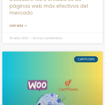
páginas web más efectivos del
mercado
LEER MÁS >>
25 abril, 2024
No hay comentarios
CARTFLOWS