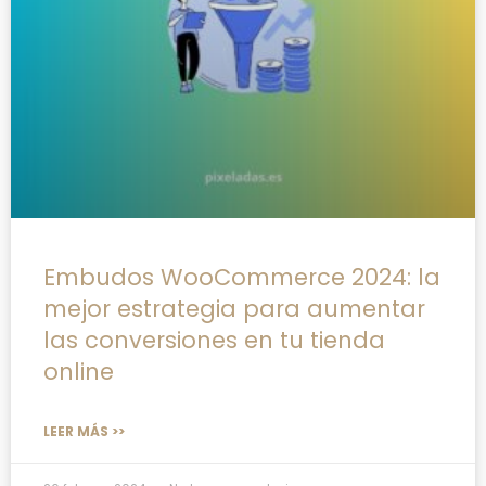
Embudos WooCommerce 2024: la
mejor estrategia para aumentar
las conversiones en tu tienda
online
LEER MÁS >>