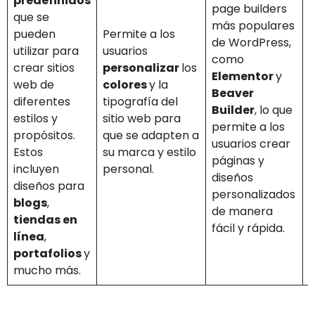
predefinidos
page builders
c
que se
más populares
o
pueden
Permite a los
de WordPress,
utilizar para
usuarios
como
y
crear sitios
personalizar
los
Elementor
y
web de
colores
y la
Beaver
q
diferentes
tipografía del
Builder
, lo que
u
estilos y
sitio web para
permite a los
propósitos.
que se adapten a
usuarios crear
p
Estos
su marca y estilo
páginas y
l
incluyen
personal.
diseños
d
diseños para
personalizados
á
blogs
,
de manera
i
tiendas en
fácil y rápida.
d
línea
,
portafolios
y
mucho más.