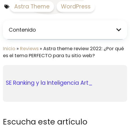
Astra Theme
,
WordPress
Contenido
Inicio
»
Reviews
»
Astra theme review 2022: ¿Por qué
es el tema PERFECTO para tu sitio web?
Automatización inteligente de
SE Ranking y la Inteligencia
email marketing en 2026: cómo
Artificial: nuevas funciones que
usar MailerLite para escalar tu
está
negocio
Escucha este artículo