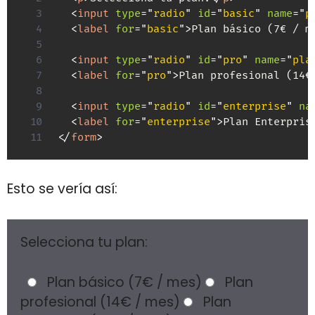
<
input
type
=
"
radio
"
id
=
"
basic
"
name
=
"
p
<
label
for
=
"
basic
"
>
Plan básico (7€ / m
<
input
type
=
"
radio
"
id
=
"
pro
"
name
=
"
pla
<
label
for
=
"
pro
"
>
Plan profesional (14€
<
input
type
=
"
radio
"
id
=
"
enterprise
"
na
<
label
for
=
"
enterprise
"
>
Plan Enterpris
</
form
>
Esto se vería así:
Selecciona tu plan:
Plan básico (7€ / mes)
Plan
profesional (14€ / mes)
Plan