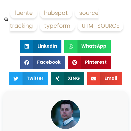
fuente
,
hubspot
,
source
tracking
,
typeform
,
UTM_SOURCE
LinkedIn
WhatsApp
Facebook
Pinterest
Twitter
XING
Email