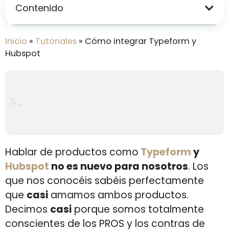
Contenido
Inicio
»
Tutoriales
»
Cómo integrar Typeform y
Hubspot
Automatización inteligente de
email marketing en 2026: cómo
SE Ranking y la Inteligencia Art
usar MailerLite para escalar tu
negocio
Hablar de productos como
Typeform
y
Hubspot
no es nuevo para nosotros
. Los
que nos conocéis sabéis perfectamente
que
casi
amamos ambos productos.
Decimos
casi
porque somos totalmente
conscientes de los PROS y los contras de