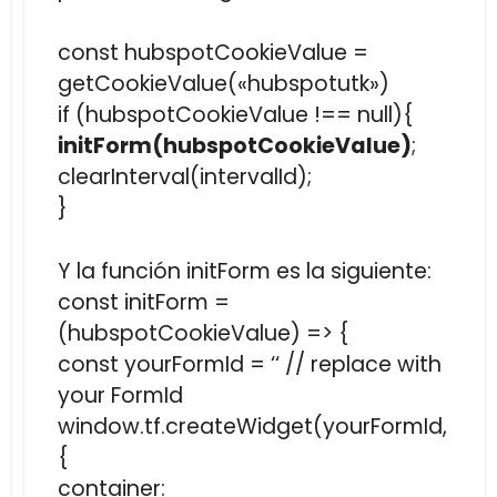
const hubspotCookieValue =
getCookieValue(«hubspotutk»)
if (hubspotCookieValue !== null){
initForm(hubspotCookieValue)
;
clearInterval(intervalId);
}
Y la función initForm es la siguiente:
const initForm =
(hubspotCookieValue) => {
const yourFormId = ‘
‘ // replace with
your FormId
window.tf.createWidget(yourFormId,
{
container: