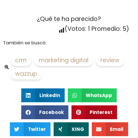
¿Qué te ha parecido?
(Votos:
1
Promedio:
5
)
También se buscó:
crm
,
marketing digital
,
review
,
wazzup
LinkedIn
WhatsApp
Facebook
Pinterest
Twitter
XING
Email