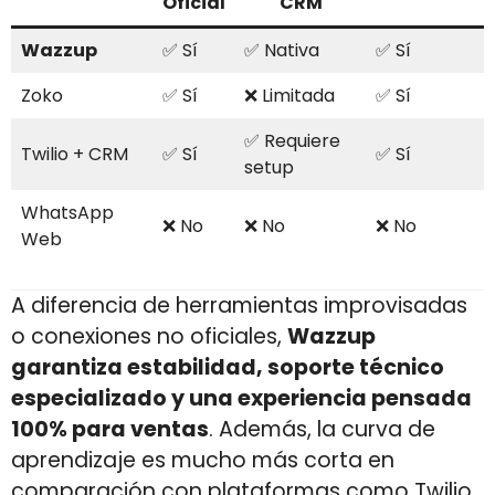
Oficial
CRM
Wazzup
✅ Sí
✅ Nativa
✅ Sí
Zoko
✅ Sí
❌ Limitada
✅ Sí
✅ Requiere
Twilio + CRM
✅ Sí
✅ Sí
setup
WhatsApp
❌ No
❌ No
❌ No
Web
A diferencia de herramientas improvisadas
o conexiones no oficiales,
Wazzup
garantiza estabilidad, soporte técnico
especializado y una experiencia pensada
100% para ventas
. Además, la curva de
aprendizaje es mucho más corta en
comparación con plataformas como Twilio,