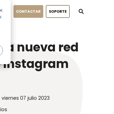
OG
CONTACTAR
SOPORTE
l
 la nueva red
e Instagram
viernes 07 julio 2023
ios