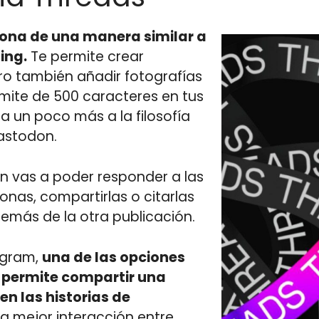
iona de una manera similar a
ing.
Te permite crear
ro también añadir fotografías
ímite de 500 caracteres en tus
a un poco más a la filosofía
astodon.
n vas a poder responder a las
onas, compartirlas o citarlas
emás de la otra publicación.
agram,
una de las opciones
e permite compartir una
n las historias de
na mejor interacción entre