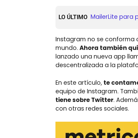
Automatización 
SE Ranking y la I
LO ÚLTIMO
para escalar tu
Instagram no se conforma c
mundo.
Ahora también quie
lanzado una nueva app ll
descentralizada a la plataf
En este artículo,
te contamo
equipo de Instagram. Tambi
tiene sobre Twitter
. Ademá
con otras redes sociales.