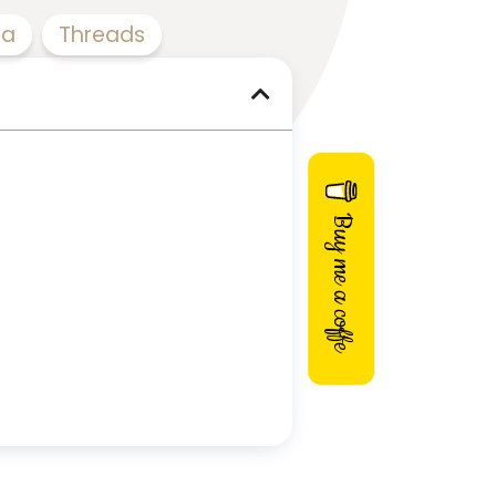
ta
,
Threads
Buy me a coffe