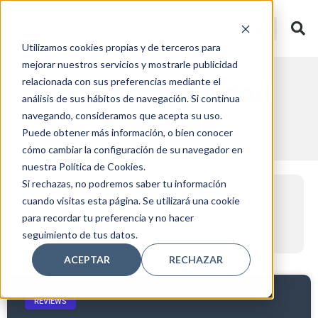
Utilizamos cookies propias y de terceros para
mejorar nuestros servicios y mostrarle publicidad
relacionada con sus preferencias mediante el
Etiqueta: Seguridad
análisis de sus hábitos de navegación. Si continua
Avanzada
navegando, consideramos que acepta su uso.
Puede obtener más información, o bien conocer
cómo cambiar la configuración de su navegador en
nuestra Política de Cookies.
Si rechazas, no podremos saber tu información
Automatización inteligente
SE Ranking y la Inteligencia
cuando visitas esta página. Se utilizará una cookie
de email marketing en
Artificial: nuevas funciones
LO ÚLTIMO
para recordar tu preferencia y no hacer
2026: cómo usar MailerLite
que están cambiando el
para escalar tu negocio
seguimiento de tus datos.
ACEPTAR
RECHAZAR
REVIEWS