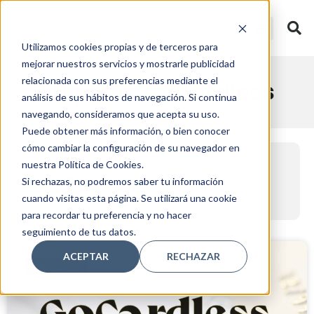
Utilizamos cookies propias y de terceros para
mejorar nuestros servicios y mostrarle publicidad
relacionada con sus preferencias mediante el
Etiqueta: GoCardless
análisis de sus hábitos de navegación. Si continua
navegando, consideramos que acepta su uso.
Puede obtener más información, o bien conocer
cómo cambiar la configuración de su navegador en
MailerLite para
SE Ranking y la Inteligencia
Automatización inteligente
nuestra Política de Cookies.
principiantes: guía
Artificial: nuevas funciones
de email marketing en
LO ÚLTIMO
Si rechazas, no podremos saber tu información
completa para empezar
que están cambiando el
2026: cómo usar MailerLite
cuando visitas esta página. Se utilizará una cookie
desde cero en 2026
SEO en 2026
para escalar tu negocio
para recordar tu preferencia y no hacer
seguimiento de tus datos.
ACEPTAR
RECHAZAR
PRODUCTOS