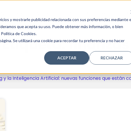
NOSOTROS
SERVICIOS
TECNOLOGÍAS
PORTFOLIO
BL
icios y mostrarle publicidad relacionada con sus preferencias mediante e
sideramos que acepta su uso. Puede obtener más información, o bien
Política de Cookies.
Etiqueta: finanzas
ágina. Se utilizará una cookie para recordar tu preferencia y no hacer
ACEPTAR
RECHAZAR
ón inteligente de email marketing en 2026: cómo usar Ma
g y la Inteligencia Artificial: nuevas funciones que están