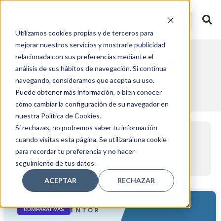
Utilizamos cookies propias y de terceros para
mejorar nuestros servicios y mostrarle publicidad
relacionada con sus preferencias mediante el
Etiqueta: essential
análisis de sus hábitos de navegación. Si continua
addons
navegando, consideramos que acepta su uso.
Puede obtener más información, o bien conocer
cómo cambiar la configuración de su navegador en
nuestra Política de Cookies.
Si rechazas, no podremos saber tu información
Automatización inteligente
cuando visitas esta página. Se utilizará una cookie
de email marketing en
SE Ranking y la Inteligen
LO ÚLTIMO
para recordar tu preferencia y no hacer
2026: cómo usar MailerLite
para escalar tu negocio
seguimiento de tus datos.
ACEPTAR
RECHAZAR
COMPARATIVAS