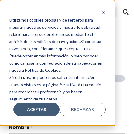
Utilizamos cookies propias y de terceros para
mejorar nuestros servicios y mostrarle publicidad
relacionada con sus preferencias mediante el
Diseña tu aplicación a
análisis de sus hábitos de navegación. Si continua
medida
navegando, consideramos que acepta su uso.
Puede obtener más información, o bien conocer
cómo cambiar la configuración de su navegador en
nuestra Política de Cookies.
Paso
1
de
5
Si rechazas, no podremos saber tu información
20%
cuando visitas esta página. Se utilizará una cookie
Tus datos
para recordar tu preferencia y no hacer
seguimiento de tus datos.
Sólo te pediremos esta información personal.
ACEPTAR
RECHAZAR
Nombre
*